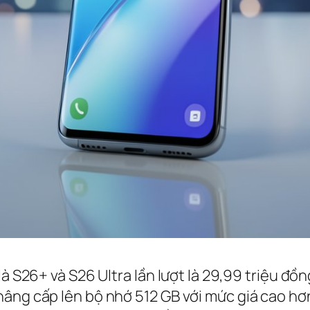
là S26+ và S26 Ultra lần lượt là 29,99 triệu đ
âng cấp lên bộ nhớ 512 GB với mức giá cao hơn